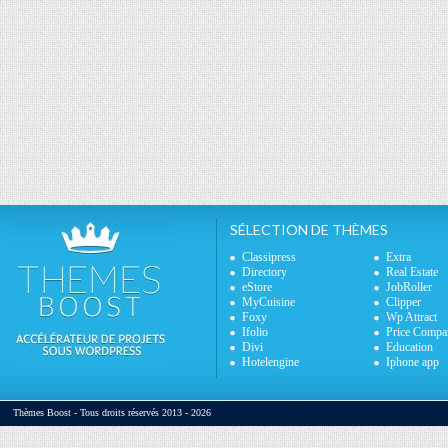
SÉLECTION DE THÈMES
Classipress
Extra
Directory
Real Estate
eStore
JobRoller
MyCuisine
Clipper
Foxy
Wp Attract
Ifolio
Price Compa
Divi
Education
Hotelengine
Iphone app
Thèmes Boost - Tous droits réservés 2013 - 2026