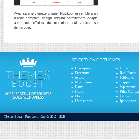
Avec sa une vignette unique, Musikoo ressemble à un
disque compact, design original parfaitement adapté
aux sites officiels de musiciens qui veulent se
démarquer.
SÉLECTION DE THÈMES
Classipress
Extra
Directory
Real Estate
eStore
JobRoller
MyCuisine
Clipper
Foxy
Wp Attract
Ifolio
Price Compa
Divi
Education
Hotelengine
Iphone app
Thèmes Boost - Tous droits réservés 2013 - 2026