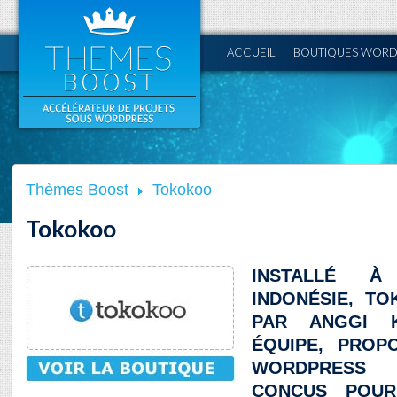
ACCUEIL
BOUTIQUES WORD
Thèmes Boost
Tokokoo
Tokokoo
INSTALLÉ 
INDONÉSIE, T
PAR ANGGI 
ÉQUIPE, PROP
WORDPRESS 
CONÇUS POUR