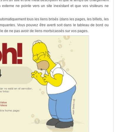
s ont un title et une meta description et que le temps de chargement
n externe ne pointe vers un site inexistant et que vos visiteurs ne
utomatiquement tous les liens brisés (dans les pages, les billets, les
quantes. Vous pouvez être averti soit dans le tableau de bord ou
gle de ne pas avoir de liens morts/cassés sur vos pages.