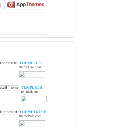
ÉCOUVERTE DE NOUVELLES
OUTIQUES
THEMEFUSE
themefuse.com
TEMPLATIC
templatic.com
THEMETRUST
themetrust.com