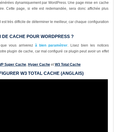
 générées dynamiquement par WordPress. Une page mise en cache
re. Cette page, si elle est redemandée, sera donc affichée plus
il est très difficile de déterminer le meilleur, car chaque configuration
IN DE CACHE POUR WORDPRESS ?
e que vous arriverez
à bien paramétrer
. Lisez bien les notices
otre plugin de cache, car mal configuré ce plugin peut avoir un effet
P Super Cache
,
Hyper Cache
et
W3 Total Cache
FIGURER W3 TOTAL CACHE (ANGLAIS)