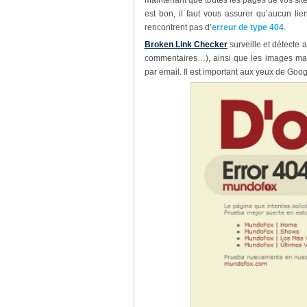
Maintenant que toutes les pages de vos site
est bon, il faut vous assurer qu’aucun lie
rencontrent pas d’
erreur de type 404
.
Broken Link Checker
surveille et détecte a
commentaires…), ainsi que les images man
par email. Il est important aux yeux de Goo