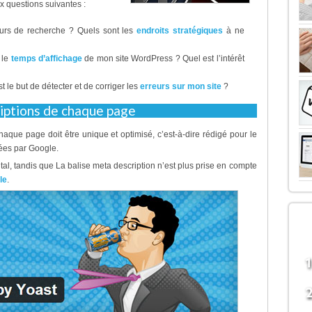
 questions suivantes :
eurs de recherche ? Quels sont les
endroits stratégiques
à ne
 le
temps d’affichage
de mon site WordPress ? Quel est l’intérêt
t le but de détecter et de corriger les
erreurs sur mon site
?
riptions de chaque page
aque page doit être unique et optimisé, c’est-à-dire rédigé pour le
sées par Google.
tal, tandis que La balise meta description n’est plus prise en compte
le
.
LE
B