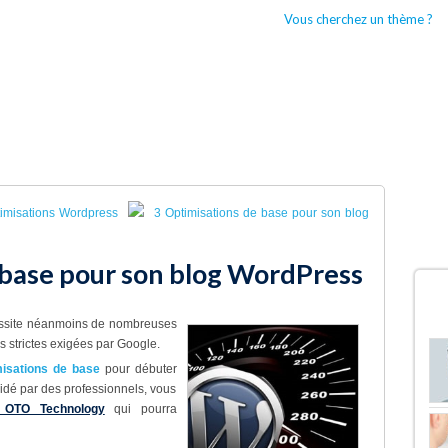
Vous cherchez un thème ?
CCUEIL
BOUTIQUES WORDPRESS
TYPES DE THÈMES WORDPRESS
timisations Wordpress
3 Optimisations de base pour son blog
 base pour son blog WordPress
D
cessite néanmoins de nombreuses
s strictes exigées par Google.
misations de base
pour débuter
idé par des professionnels, vous
e OTO Technology
qui pourra