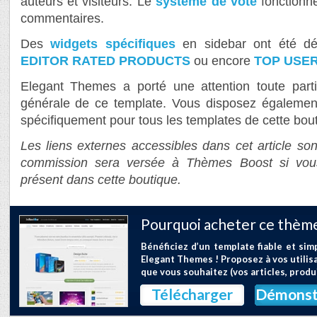
auteurs et visiteurs. Le
système de vote
fonctionne
commentaires.
Des
widgets spécifiques
en sidebar ont été 
EDITOR RATED PRODUCTS
ou encore
TOP USE
Elegant Themes a porté une attention toute parti
générale de ce template. Vous disposez égaleme
spécifiquement pour tous les templates de cette bo
Les liens externes accessibles dans cet article sont
commission sera versée à Thèmes Boost si vou
présent dans cette boutique.
Pourquoi acheter ce thème
Bénéficiez d’un template fiable et si
Elegant Themes ! Proposez à vos utilis
que vous souhaitez (vos articles, produ
Télécharger
Démonst