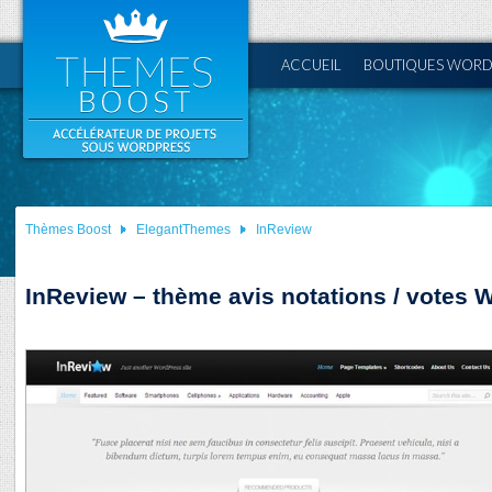
ACCUEIL
BOUTIQUES WORD
Thèmes Boost
ElegantThemes
InReview
InReview – thème avis notations / votes 