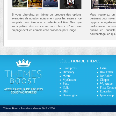
Si vous cherchez un thème qui propose des options
Vous trouverez un 
avancées de notation notamment pour les auteurs, ce
pertinent pour note
template peut être une excellente solution. Dès que
rapproche égalemen
vous publiez des tests vous aurez besoin d’une mise
parfaitement conven
en page évoluée comme celle proposée par Gauge.
qualité en quanti
pourcentage, ce qui 
SÉLECTION DE THÈMES
Classipress
Extra
Directory
Real Estate
eStore
JobRoller
MyCuisine
Clipper
Foxy
Wp Attract
Ifolio
Price Compa
Divi
Education
Hotelengine
Iphone app
Thèmes Boost - Tous droits réservés 2013 - 2026