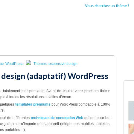
Vous cherchez un thème ?
CCUEIL
BOUTIQUES WORDPRESS
TYPES DE THÈMES WORDPRESS
our WordPress
Thèmes responsive design
design (adaptatif) WordPress
D
u totalement indispensable. Avant de choisir votre prochain thème
e à toutes les résolutions et tailles d’écran.
 quelques
templates premiums
pour WordPress compatible à 100%
rs.
posé de différentes
techniques de conception Web
qui ont pour but
avigation sur n’importe quel appareil (téléphones mobiles, tablettes,
urs portables…).