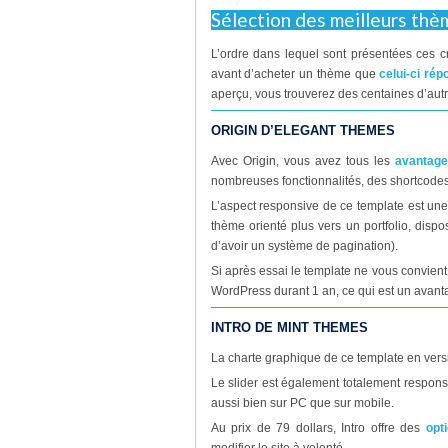
Sélection des meilleurs thè
L’ordre dans lequel sont présentées ces cré
avant d’acheter un thème que
celui-ci ré
aperçu, vous trouverez des centaines d’autr
ORIGIN D’ELEGANT THEMES
Avec Origin, vous avez tous les
avantage
nombreuses fonctionnalités, des shortcod
L’aspect responsive de ce template est un
thème orienté plus vers un portfolio, dis
d’avoir un système de pagination).
Si après essai le template ne vous convien
WordPress durant 1 an, ce qui est un avant
INTRO DE MINT THEMES
La charte graphique de ce template en versi
Le slider est également totalement responsi
aussi bien sur PC que sur mobile.
Au prix de 79 dollars, Intro offre des
opt