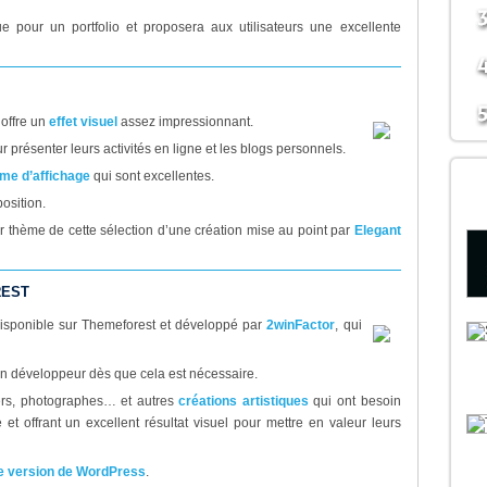
e pour un portfolio et proposera aux utilisateurs une excellente
 offre un
effet visuel
assez impressionnant.
ur présenter leurs activités en ligne et les blogs personnels.
D
me d’affichage
qui sont excellentes.
B
osition.
er thème de cette sélection d’une création mise au point par
Elegant
REST
disponible sur Themeforest et développé par
2winFactor
, qui
son développeur dès que cela est nécessaire.
ers, photographes… et autres
créations artistiques
qui ont besoin
e et offrant un excellent résultat visuel pour mettre en valeur leurs
e version de WordPress
.