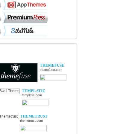
ÉCOUVERTE DE NOUVELLES
OUTIQUES
THEMEFUSE
themefuse.com
TEMPLATIC
templatic.com
THEMETRUST
themetrust.com