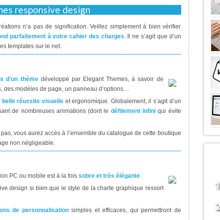
mes responsive design
ations n’a pas de signification. Veillez simplement à bien vérifier
pond parfaitement à votre cahier des charges
. Il ne s’agit que d’un
es templates sur le net.
s d’un thème
développé par Elegant Themes, à savoir de
es, des modèles de page, un panneau d’options…
e
belle réussite visuelle
et ergonomique. Globalement, il s’agit d’un
posant de nombreuses animations (dont le
défilement infini
qui évite
t pas, vous aurez accès à l’ensemble du catalogue de cette boutique
age non négligeable.
LE
B
on PC ou mobile est à la fois
sobre et très élégante
.
ve design si bien que le style de la charte graphique ressort
ions de personnalisation
simples et efficaces, qui permettront de