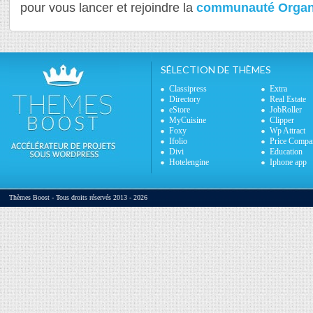
pour vous lancer et rejoindre la
communauté Organ
SÉLECTION DE THÈMES
Classipress
Extra
Directory
Real Estate
eStore
JobRoller
MyCuisine
Clipper
Foxy
Wp Attract
Ifolio
Price Compa
Divi
Education
Hotelengine
Iphone app
Thèmes Boost - Tous droits réservés 2013 - 2026