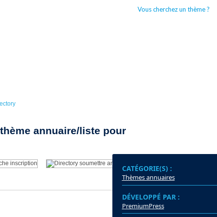
Vous cherchez un thème ?
CCUEIL
BOUTIQUES WORDPRESS
TYPES DE THÈMES WORDPRESS
ectory
thème annuaire/liste pour
CATÉGORIE(S) :
Thèmes annuaires
DÉVELOPPÉ PAR :
DER
PremiumPress