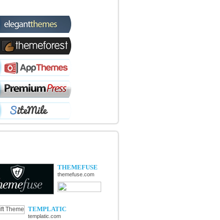
TIQUES WORDPRESS
OUVERTE DE NOUVELLES
TIQUES
THEMEFUSE
themefuse.com
TEMPLATIC
templatic.com