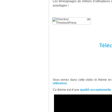
Les témoignages de milliers d’utilisateurs s
avantages !
Pourqu
Vous pouvez utiliser Directory pour 
La pluralité de ses fonctionnalités fai
Téléc
Vidéo de présentation – P
Vous verrez dans cette vidéo le thème en
utilisateur
.
Ce thème est d’une
qualité exceptionnelle