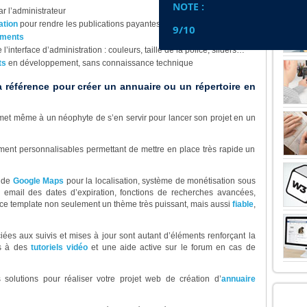
NOTE :
r l’administrateur
ation
pour rendre les publications payantes
9/10
ments
 l’interface d’administration : couleurs, taille de la police, sliders…
ts
en développement, sans connaissance technique
a référence pour créer un annuaire ou un répertoire en
et même à un néophyte de s’en servir pour lancer son projet en un
ement personnalisables permettant de mettre en place très rapide un
n de
Google Maps
pour la localisation, système de monétisation sous
email des dates d’expiration, fonctions de recherches avancées,
ce template non seulement un thème très puissant, mais aussi
fiable
,
iées aux suivis et mises à jour sont autant d’éléments renforçant la
ès à des
tutoriels vidéo
et une aide active sur le forum en cas de
solutions pour réaliser votre projet web de création d’
annuaire
LE 