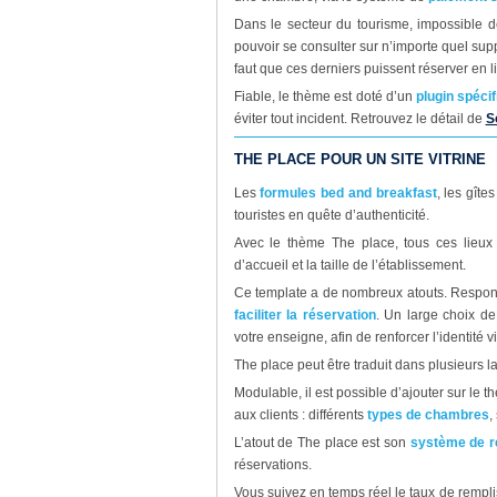
Dans le secteur du tourisme, impossible d
pouvoir se consulter sur n’importe quel su
faut que ces derniers puissent réserver en 
Fiable, le thème est doté d’un
plugin spéci
éviter tout incident. Retrouvez le détail de
S
THE PLACE POUR UN SITE VITRINE
Les
formules bed and breakfast
, les gîte
touristes en quête d’authenticité.
Avec le thème The place, tous ces lieux p
d’accueil et la taille de l’établissement.
Ce template a de nombreux atouts. Responsiv
faciliter la réservation
. Un large choix de 
votre enseigne, afin de renforcer l’identité v
The place peut être traduit dans plusieurs 
Modulable, il est possible d’ajouter sur le
aux clients : différents
types de chambres
,
L’atout de The place est son
système de r
réservations.
Vous suivez en temps réel le taux de remp