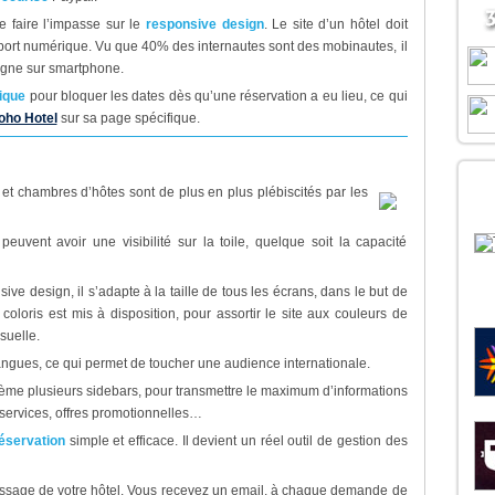
e faire l’impasse sur le
responsive design
. Le site d’un hôtel doit
pport numérique. Vu que 40% des internautes sont des mobinautes, il
ligne sur smartphone.
fique
pour bloquer les dates dès qu’une réservation a eu lieu, ce qui
oho Hotel
sur sa page spécifique.
D
s et chambres d’hôtes sont de plus en plus plébiscités par les
B
euvent avoir une visibilité sur la toile, quelque soit la capacité
e design, il s’adapte à la taille de tous les écrans, dans le but de
coloris est mis à disposition, pour assortir le site aux couleurs de
isuelle.
langues, ce qui permet de toucher une audience internationale.
 thème plusieurs sidebars, pour transmettre le maximum d’informations
 services, offres promotionnelles…
éservation
simple et efficace. Il devient un réel outil de gestion des
lissage de votre hôtel. Vous recevez un email, à chaque demande de