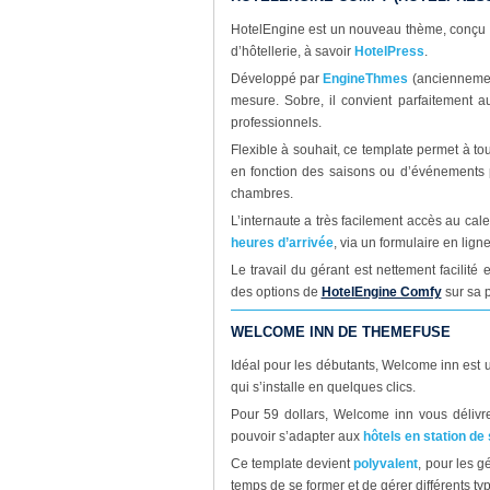
HotelEngine est un nouveau thème, conçu s
d’hôtellerie, à savoir
HotelPress
.
Développé par
EngineThmes
(anciennement
mesure. Sobre, il convient parfaitement 
professionnels.
Flexible à souhait, ce template permet à to
en fonction des saisons ou d’événements p
chambres.
L’internaute a très facilement accès au cale
heures d’arrivée
, via un formulaire en lig
Le travail du gérant est nettement facilité 
des options de
HotelEngine Comfy
sur sa 
WELCOME INN DE THEMEFUSE
Idéal pour les débutants, Welcome inn est
qui s’installe en quelques clics.
Pour 59 dollars, Welcome inn vous déliv
pouvoir s’adapter aux
hôtels en station de 
Ce template devient
polyvalent
, pour les g
temps de se former et de gérer différents typ