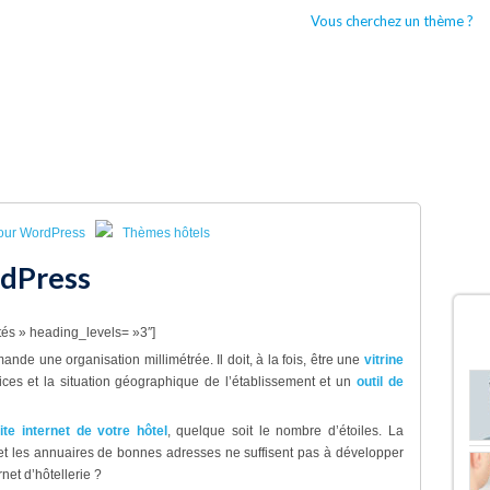
Vous cherchez un thème ?
CCUEIL
BOUTIQUES WORDPRESS
TYPES DE THÈMES WORDPRESS
our WordPress
Thèmes hôtels
dPress
D
és » heading_levels= »3″]
nde une organisation millimétrée. Il doit, à la fois, être une
vitrine
ices et la situation géographique de l’établissement et un
outil de
ite internet de votre hôtel
, quelque soit le nombre d’étoiles. La
et les annuaires de bonnes adresses ne suffisent pas à développer
net d’hôtellerie ?