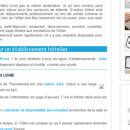
ôtels n’ont pas la même destination. Si un bon nombre peut
yen séjour pour des vacances de détente. D’autres hôtels sont
s de déplacements professionnels ou lors de sorties (comme la
 lieu de l’hôtel doit être clairement mis en avant, avec une carte
, petit-déjeuner, restaurant, demi-pension, pension complète,
une page dédiée aux prestations de l’hôtel.
ient doit savoir rapidement, s’il y a une chambre disponible pour
on.
r un établissement hôtelier
dPress
? Ils sont destinés à tous les types d’établissements :
hôtel
 logement atypique et insolite, comme une yourte.
N LIGNE
tel de Themeforest est une
valeur sûre
. Grâce à son large
LE
els du lieu.
B
tiel de l’information en page d’accueil. C’est le thème idéal pour les
un
calendrier de disponibilité personnalisé
en fonction de la date et
e temps, si l’hôtel est complet ou qu’il puisse rapidement réservée
écurisé
Paypal.