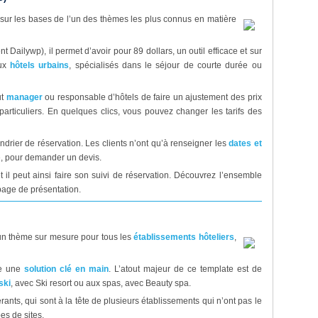
ur les bases de l’un des thèmes les plus connus en matière
 Dailywp), il permet d’avoir pour 89 dollars, un outil efficace et sur
aux
hôtels urbains
, spécialisés dans le séjour de courte durée ou
ut
manager
ou responsable d’hôtels de faire un ajustement des prix
articuliers. En quelques clics, vous pouvez changer les tarifs des
ndrier de réservation. Les clients n’ont qu’à renseigner les
dates et
ne, pour demander un devis.
et il peut ainsi faire son suivi de réservation. Découvrez l’ensemble
page de présentation.
 un thème sur mesure pour tous les
établissements hôteliers
,
re une
solution clé en main
. L’atout majeur de ce template est de
ski
, avec Ski resort ou aux spas, avec Beauty spa.
érants, qui sont à la tête de plusieurs établissements qui n’ont pas le
es de sites.