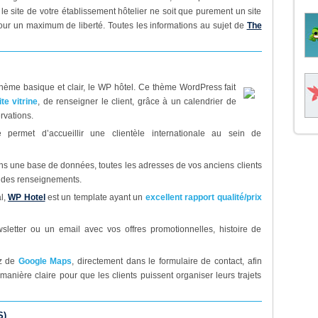
 le site de votre établissement hôtelier ne soit que purement un site
pour un maximum de liberté. Toutes les informations au sujet de
The
hème basique et clair, le WP hôtel. Ce thème WordPress fait
ite vitrine
, de renseigner le client, grâce à un calendrier de
ervations.
e permet d’accueillir une clientèle internationale au sein de
ns une base de données, toutes les adresses de vos anciens clients
 des renseignements.
al,
WP Hotel
est un template ayant un
excellent rapport qualité/prix
letter ou un email avec vos offres promotionnelles, histoire de
ez de
Google Maps
, directement dans le formulaire de contact, afin
anière claire pour que les clients puissent organiser leurs trajets
S)