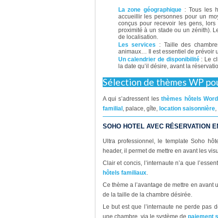
La zone géographique
: Tous les h
accueillir les personnes pour un mo
conçus pour recevoir les gens, lor
proximité à un stade ou un zénith). Le
de localisation.
Les services
: Taille des chambres
animaux… Il est essentiel de prévoir 
Un calendrier de disponibilité
: Le cl
la date qu’il désire, avant la réservati
Sélection de thèmes WP pou
A qui s’adressent les
thèmes hôtels Wor
familial
, palace, gîte,
location saisonnière
,
SOHO HOTEL AVEC RÉSERVATION E
Ultra professionnel, le template Soho hô
header, il permet de mettre en avant les visu
Clair et concis, l’internaute n’a que l’essen
hôtels familiaux
.
Ce thème a l’avantage de mettre en avant 
de la taille de la chambre désirée.
Le but est que l’internaute ne perde pas d
une chambre, via le système de
paiement s