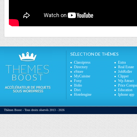
SÉLECTION DE THÈMES
Classipress
Extra
Directory
Real Estate
eStore
JobRoller
MyCuisine
Clipper
Foxy
Wp Attract
Ifolio
Price Compa
Divi
Education
Hotelengine
Iphone app
Thèmes Boost - Tous droits réservés 2013 - 2026