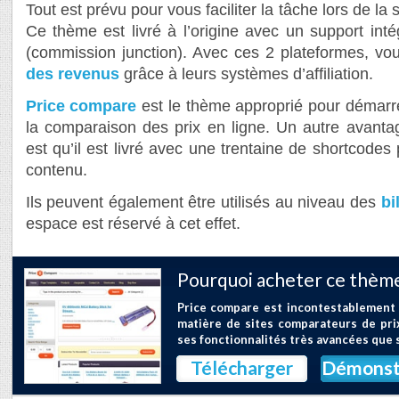
Tout est prévu pour vous faciliter la tâche lors de la
Ce thème est livré à l’origine avec un support in
(commission junction). Avec ces 2 plateformes, v
des revenus
grâce à leurs systèmes d’affiliation.
Price compare
est le thème approprié pour démarre
la comparaison des prix en ligne. Un autre avant
est qu’il est livré avec une trentaine de shortcodes po
contenu.
Ils peuvent également être utilisés au niveau des
bi
espace est réservé à cet effet.
Pourquoi acheter ce thème
Price compare est incontestablement
matière de sites comparateurs de prix
ses fonctionnalités très avancées que
Télécharger
Démonst