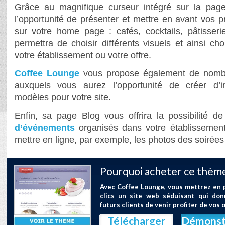
Grâce au magnifique curseur intégré sur la page
l’opportunité de présenter et mettre en avant vos pr
sur votre home page : cafés, cocktails, pâtisser
permettra de choisir différents visuels et ainsi ch
votre établissement ou votre offre.
Coffee Lounge
vous propose également de nombr
auxquels vous aurez l’opportunité de créer d’
modèles pour votre site.
Enfin, sa page Blog vous offrira la possibilité d
d’événements
organisés dans votre établissement,
mettre en ligne, par exemple, les photos des soirée
Pourquoi acheter ce thème
Avec Coffee Lounge, vous mettrez en 
clics un site web séduisant qui don
futurs clients de venir profiter de vos o
Télécharger
Démonst