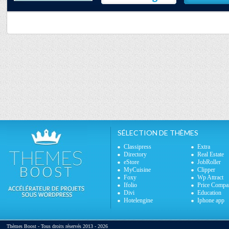
SÉLECTION DE THÈMES
Classipress
Extra
Directory
Real Estate
eStore
JobRoller
MyCuisine
Clipper
Foxy
Wp Attract
Ifolio
Price Compa
Divi
Education
Hotelengine
Iphone app
Thèmes Boost - Tous droits réservés 2013 - 2026