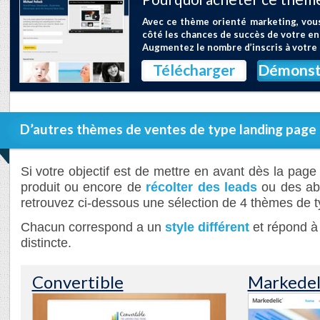
Avec ce thème orienté marketing, vou
côté les chances de succès de votre ent
Augmentez le nombre d’inscris à votre
Télécharger
Démonst
D’autres thèmes de ventes de type landing page
Si votre objectif est de mettre en avant dès la page
produit ou encore de
récolter des leads
ou des abo
retrouvez ci-dessous une sélection de 4 thèmes de t
Chacun correspond a un
style différent
et répond à
distincte.
Convertible
Markedel