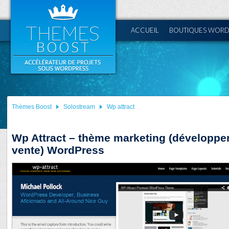
ACCUEIL
BOUTIQUES WORD
Thèmes Boost
Solostream
Wp attract
Wp Attract – thème marketing (développe
vente) WordPress