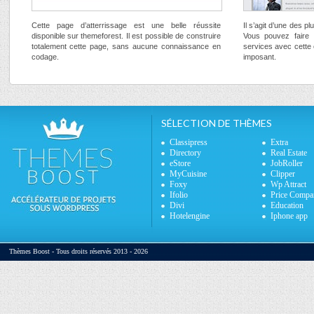
Cette page d’atterrissage est une belle réussite
Il s’agit d’une des p
disponible sur themeforest. Il est possible de construire
Vous pouvez faire 
totalement cette page, sans aucune connaissance en
services avec cette
codage.
imposant.
SÉLECTION DE THÈMES
Classipress
Extra
Directory
Real Estate
eStore
JobRoller
MyCuisine
Clipper
Foxy
Wp Attract
Ifolio
Price Compa
Divi
Education
Hotelengine
Iphone app
Thèmes Boost - Tous droits réservés 2013 - 2026