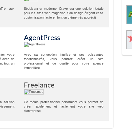
offre aux
Séduisant et moderne, Crave est une solution idéale
pour les sites web magazine. Son design élégant et sa
customisation facile en font un thème très apprécié.
AgentPress
ter votre
Avec sa conception intuitive et ses puissantes
ré avec de
fonctionnalités, vous pourrez créer un site
nt tout un
professionnel et de qualité pour votre agence
immobilière.
Freelance
a solution
Ce thème professionnel performant vous permet de
blissement
créer rapidement et facilement votre site web
d’entreprise.