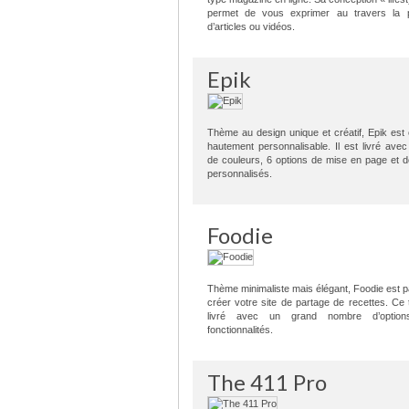
permet de vous exprimer au travers la pu
d’articles ou vidéos.
Epik
Thème au design unique et créatif, Epik est
hautement personnalisable. Il est livré avec
de couleurs, 6 options de mise en page et
personnalisés.
Foodie
Thème minimaliste mais élégant, Foodie est pa
créer votre site de partage de recettes. Ce
livré avec un grand nombre d’optio
fonctionnalités.
The 411 Pro