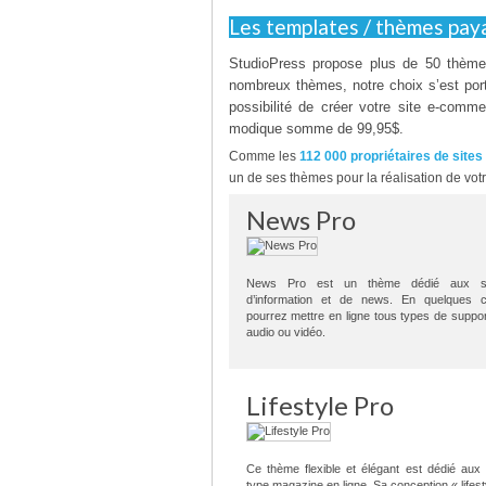
Les templates / thèmes pa
StudioPress propose plus de 50 thème
nombreux thèmes, notre choix s’est por
possibilité de créer votre site e-comm
modique somme de 99,95$.
Comme les
112 000 propriétaires de site
un de ses thèmes pour la réalisation de votr
News Pro
News Pro est un thème dédié aux s
d’information et de news. En quelques c
pourrez mettre en ligne tous types de support
audio ou vidéo.
Lifestyle Pro
Ce thème flexible et élégant est dédié aux
type magazine en ligne. Sa conception « lifes