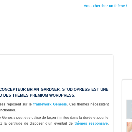
Vous cherchez un thème ?
CCUEIL
BOUTIQUES WORDPRESS
TYPES DE THÈMES WORDPRESS
D
 CONCEPTEUR BRIAN GARDNER, STUDIOPRESS EST UNE
ND DES THÈMES PREMIUM WORDPRESS.
ess reposent sur le
framework Genesis
. Ces thèmes nécessitent
onctionner.
enesis peut être utilisé de façon illimitée dans la durée et pour le
z la certitude de disposer d’un éventail de
thèmes responsive
,