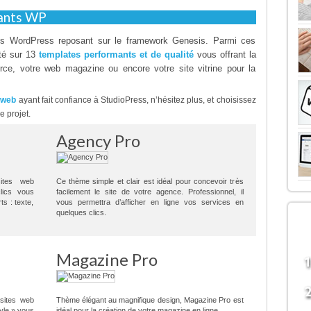
yants WP
s WordPress reposant sur le framework Genesis. Parmi ces
té sur 13
templates performants et de qualité
vous offrant la
erce, votre web magazine ou encore votre site vitrine pour la
s web
ayant fait confiance à StudioPress, n’hésitez plus, et choisissez
e projet.
Agency Pro
ites web
Ce thème simple et clair est idéal pour concevoir très
lics vous
facilement le site de votre agence. Professionnel, il
s : texte,
vous permettra d’afficher en ligne vos services en
LE
quelques clics.
B
Magazine Pro
 sites web
Thème élégant au magnifique design, Magazine Pro est
tyle » vous
idéal pour la création de votre magazine en ligne.