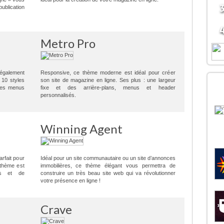
blication
Metro Pro
 également
Responsive, ce thème moderne est idéal pour créer
D
 10 styles
son site de magazine en ligne. Ses plus : une largeur
 des menus
fixe et des arrière-plans, menus et header
B
personnalisés.
Winning Agent
rfait pour
Idéal pour un site communautaire ou un site d’annonces
 thème est
immobilières, ce thème élégant vous permettra de
ns et de
construire un très beau site web qui va révolutionner
votre présence en ligne !
Crave