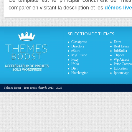
Ce template est le principal concurrent de Thes
comparer en visitant la description et les
démos live
SÉLECTION DE THÈMES
Classipress
Extra
Directory
Real Estate
eStore
JobRoller
MyCuisine
Clipper
Foxy
Wp Attract
Ifolio
Price Compa
Divi
Education
Hotelengine
Iphone app
Thèmes Boost - Tous droits réservés 2013 - 2026