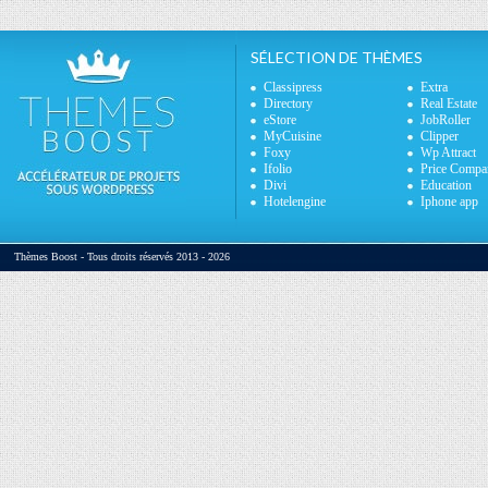
SÉLECTION DE THÈMES
Classipress
Extra
Directory
Real Estate
eStore
JobRoller
MyCuisine
Clipper
Foxy
Wp Attract
Ifolio
Price Compa
Divi
Education
Hotelengine
Iphone app
Thèmes Boost - Tous droits réservés 2013 - 2026