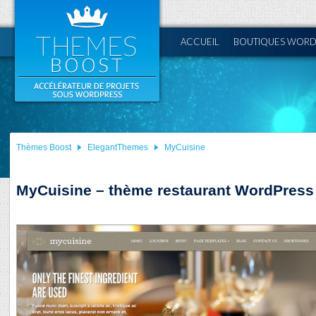
ACCUEIL
BOUTIQUES WORD
Thèmes Boost
ElegantThemes
MyCuisine
MyCuisine – thème restaurant WordPress