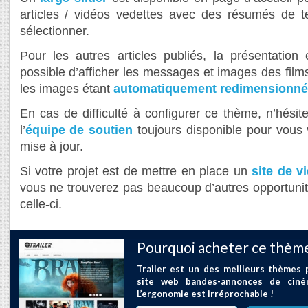
articles / vidéos vedettes avec des résumés de 
sélectionner.
Pour les autres articles publiés, la présentation 
possible d’afficher les messages et images des film
les images étant
automatiquement redimensionné
En cas de difficulté à configurer ce thème, n’hésit
l’
équipe de soutien
toujours disponible pour vous 
mise à jour.
Si votre projet est de mettre en place un
site de v
vous ne trouverez pas beaucoup d’autres opportunit
celle-ci.
Pourquoi acheter ce thème
Trailer est un des meilleurs thèmes
site web bandes-annonces de ciné
L’ergonomie est irréprochable !