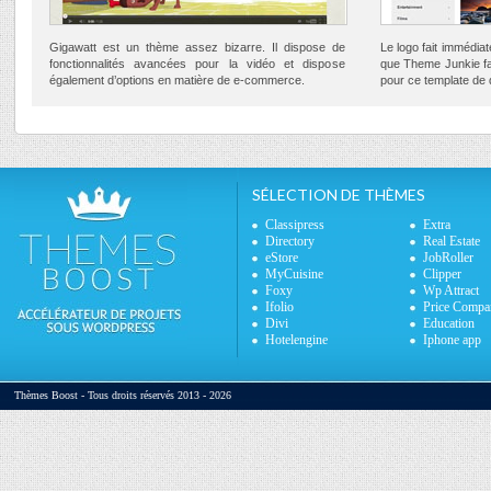
Gigawatt est un thème assez bizarre. Il dispose de
Le logo fait immédiat
fonctionnalités avancées pour la vidéo et dispose
que Theme Junkie fai
également d’options en matière de e-commerce.
pour ce template de q
SÉLECTION DE THÈMES
Classipress
Extra
Directory
Real Estate
eStore
JobRoller
MyCuisine
Clipper
Foxy
Wp Attract
Ifolio
Price Compa
Divi
Education
Hotelengine
Iphone app
Thèmes Boost - Tous droits réservés 2013 - 2026