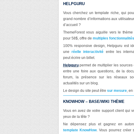
HELPGURU
Vous cherchez un template riche, qui po
grand nombre d’informations aux utilisateu
d’accueil ?
ThemeForest vous aiguille vers le thème
pour 58$, offre de
multiples fonctionnalité
100% responsive design, Helpguru est id
une
réelle interactivité
entre les intern
peut écrire un billet.
Helpguru
permet de multiplier les sources 
entre une foire aux questions, de la doc
forum, la présence sur les réseaux s
actualités sur un blog.
Le design du site peut être
sur mesure
, en
KNOWHOW – BASE/WIKI THÈME
Vous en avez de votre support client qui v
yeux de la tête ?
Ne dépensez plus et gagnez en auton
template KnowHow
. Vous pourrez créer