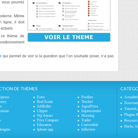
e vous pourrez
oderne. Même
ligne, il doit
actuels.
, ce thème de
positionnement
e
qui permet de voir si la question que l’on souhaite poser, n’a pas
CTION DE THÈMES
CATÉGO
sipress
Extra
Postline
Actualité
ctory
Real Estate
Teeshirt
Nouveaut
re
JobRoller
AgentPress
Tutoriels
isine
Clipper
Impressionist
Plugins 
y
Wp Attract
Morning
o
Price Compare
Trailer
Ressourc
Education
Convertible
Hacks, fo
lengine
Iphone app
InReview