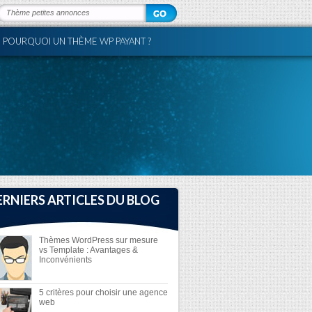
POURQUOI UN THÈME WP PAYANT ?
ERNIERS ARTICLES DU BLOG
Thèmes WordPress sur mesure
vs Template : Avantages &
Inconvénients
5 critères pour choisir une agence
web