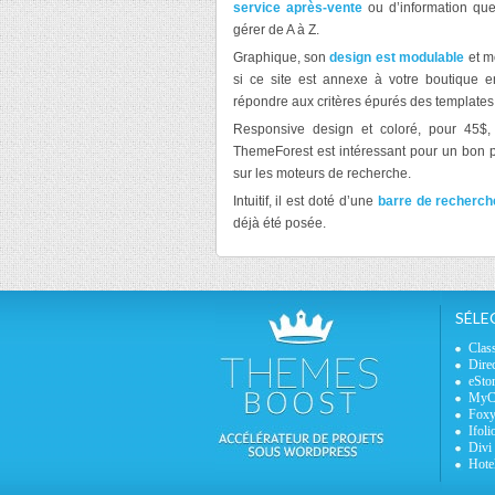
service après-vente
ou d’information qu
gérer de A à Z.
Graphique, son
design est modulable
et m
si ce site est annexe à votre boutique en 
répondre aux critères épurés des templates 
Responsive design et coloré, pour 45$
ThemeForest est intéressant pour un bon 
sur les moteurs de recherche.
Intuitif, il est doté d’une
barre de recherch
déjà été posée.
SÉLE
Clas
Dire
eSto
MyCu
Fox
Ifoli
Divi
Hote