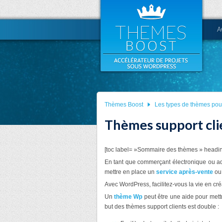
A
Thèmes Boost
Les types de thèmes po
Thèmes support cli
[toc label= »Sommaire des thèmes » headin
En tant que commerçant électronique ou adm
mettre en place un
service après-vente
ou 
Avec WordPress, facilitez-vous la vie en cré
Un
thème Wp
peut être une aide pour met
but des thèmes support clients est double :