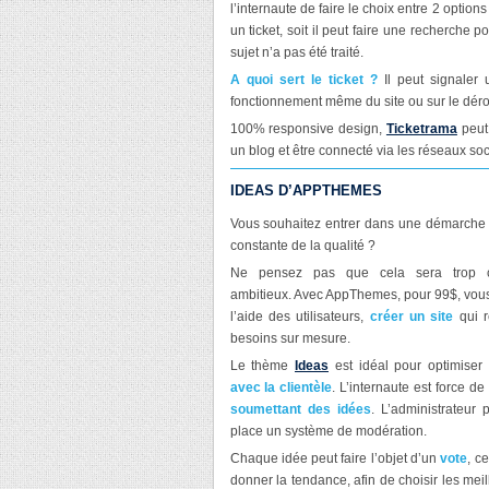
l’internaute de faire le choix entre 2 options 
un ticket, soit il peut faire une recherche pou
sujet n’a pas été traité.
A quoi sert le ticket ?
Il peut signaler 
fonctionnement même du site ou sur le dé
100% responsive design,
Ticketrama
peut 
un blog et être connecté via les réseaux soc
IDEAS D’APPTHEMES
Vous souhaitez entrer dans une démarche 
constante de la qualité ?
Ne pensez pas que cela sera trop 
ambitieux. Avec AppThemes, pour 99$, vou
l’aide des utilisateurs,
créer un site
qui r
besoins sur mesure.
Le thème
Ideas
est idéal pour optimise
avec la clientèle
. L’internaute est force de
soumettant des idées
. L’administrateur 
place un système de modération.
Chaque idée peut faire l’objet d’un
vote
, c
donner la tendance, afin de choisir les me