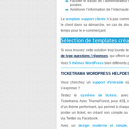
Faciliter le travail de l’administrateu
posées
Améliorer l’information de l’internaut
Le
template support clients
n’a pas comme
le client dans sa démarche, en cas de dou
temps pour le e-commerçant.
Sélection de templates cré
Si vous trouvez cette solution trop lourde
de type questions / réponses
, qui offrent 
Voici
5 thèmes WordPress
bien différents 
TICKETRAMA WORDPRESS HELPDE
Vous cherchez un
support d’entraide
où
s’exprimer ?
Testez le
système de tickets
, avec
Ticketrama. Avec ThemeForest, pour 45$, v
d’un thème performant, qui permet à chaque
poster un ticket, en créant son compte ou
via Twitter ou Facebook.
Avec un
design moderne et simple
,