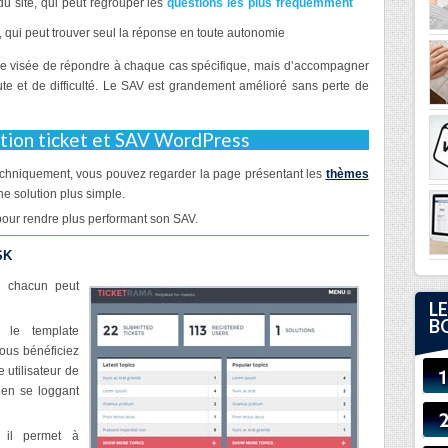
r du site, qui peut regrouper les
questions les plus fréquemment
e, qui peut trouver seul la réponse en toute autonomie
 visée de répondre à chaque cas spécifique, mais d’accompagner
te et de difficulté. Le SAV est grandement amélioré sans perte de
ation ticket et SAV WordPress
 techniquement, vous pouvez regarder la page présentant les
thèmes
une solution plus simple.
pour rendre plus performant son SAV.
SK
 chacun peut
LE
B
 le template
ous bénéficiez
 utilisateur de
 en se loggant
 il permet à