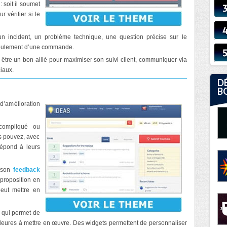
: soit il soumet
r vérifier si le
un incident, un problème technique, une question précise sur le
roulement d’une commande.
être un bon allié pour maximiser son suivi client, communiquer via
iaux.
D
B
d’amélioration
compliqué ou
s pouvez, avec
épond à leurs
r son
feedback
 proposition en
peut mettre en
e qui permet de
illeures à mettre en œuvre. Des widgets permettent de personnaliser