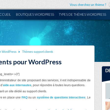
Vous cherchez un thème ?
CCUEIL
BOUTIQUES WORDPRESS
TYPES DE THÈMES WORDPRESS
ur WordPress
Thèmes support clients
ents pour WordPress
D
g_levels= »3″]
inistrateur de site proposant des services, il est indispensable de
d’
aide aux internautes
, pour répondre à toutes leurs questions.
ant un site dédié au support clients.
tre en place une
FAQ
ou un
système de questions interactives
. Le