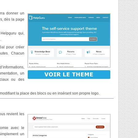
urra donner un
rs, dès la page
 Helpguru qui,
s
.
éal pour créer
autes. Chacun
d’informations,
umentation, un
ociaux ou des
 modifiant la place des blocs ou en insérant son propre logo.
ous revient les
omie avec le
 simplement un