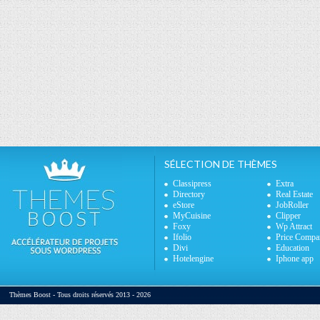
SÉLECTION DE THÈMES
Classipress
Extra
Directory
Real Estate
eStore
JobRoller
MyCuisine
Clipper
Foxy
Wp Attract
Ifolio
Price Compa
Divi
Education
Hotelengine
Iphone app
Thèmes Boost - Tous droits réservés 2013 - 2026