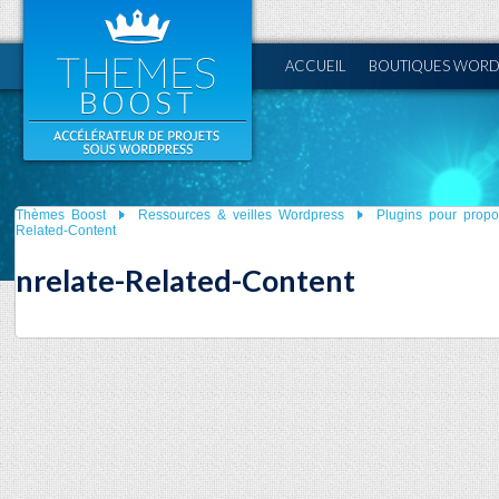
ACCUEIL
BOUTIQUES WORD
Thèmes Boost
Ressources & veilles Wordpress
Plugins pour propos
Related-Content
nrelate-Related-Content