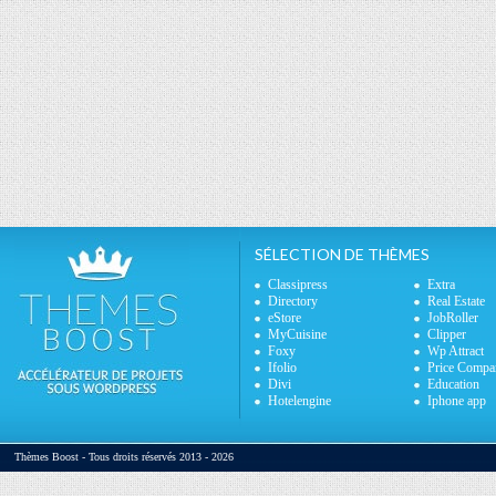
SÉLECTION DE THÈMES
Classipress
Extra
Directory
Real Estate
eStore
JobRoller
MyCuisine
Clipper
Foxy
Wp Attract
Ifolio
Price Compa
Divi
Education
Hotelengine
Iphone app
Thèmes Boost - Tous droits réservés 2013 - 2026