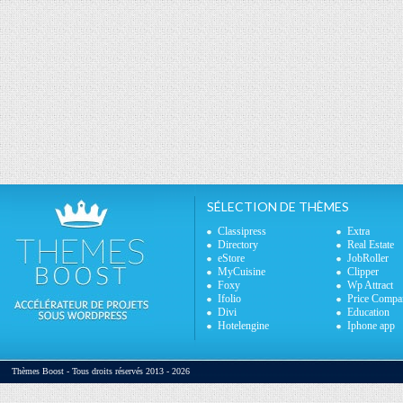
SÉLECTION DE THÈMES
Classipress
Extra
Directory
Real Estate
eStore
JobRoller
MyCuisine
Clipper
Foxy
Wp Attract
Ifolio
Price Compa
Divi
Education
Hotelengine
Iphone app
Thèmes Boost - Tous droits réservés 2013 - 2026