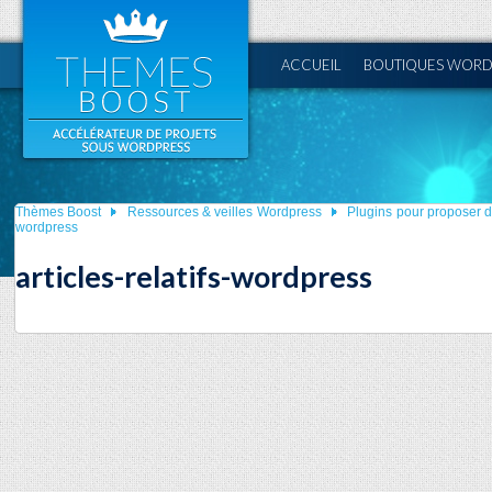
ACCUEIL
BOUTIQUES WORD
Thèmes Boost
Ressources & veilles Wordpress
Plugins pour proposer de
wordpress
articles-relatifs-wordpress