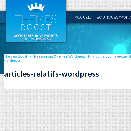
ACCUEIL
BOUTIQUES WORD
Thèmes Boost
Ressources & veilles Wordpress
Plugins pour proposer de
wordpress
articles-relatifs-wordpress