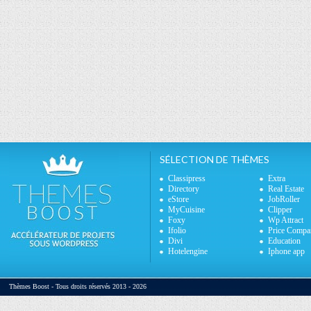
SÉLECTION DE THÈMES
Classipress
Extra
Directory
Real Estate
eStore
JobRoller
MyCuisine
Clipper
Foxy
Wp Attract
Ifolio
Price Compa
Divi
Education
Hotelengine
Iphone app
Thèmes Boost - Tous droits réservés 2013 - 2026