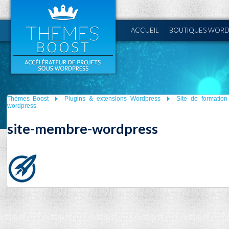
ACCUEIL
BOUTIQUES WORD
Thèmes Boost
Plugins & extensions Wordpress
Site de formation
wordpress
site-membre-wordpress