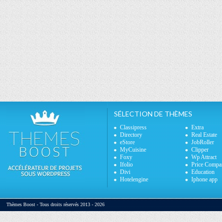
SÉLECTION DE THÈMES
Classipress
Extra
Directory
Real Estate
eStore
JobRoller
MyCuisine
Clipper
Foxy
Wp Attract
Ifolio
Price Compa
Divi
Education
Hotelengine
Iphone app
Thèmes Boost - Tous droits réservés 2013 - 2026