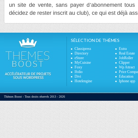
un site de vente, sans payer d’abonnement tous 
décidez de rester inscrit au club), ce qui est déjà ass
SÉLECTION DE THÈMES
Classipress
Extra
Directory
Real Estate
eStore
JobRoller
MyCuisine
Clipper
Foxy
Wp Attract
Ifolio
Price Compa
Divi
Education
Hotelengine
Iphone app
Thèmes Boost - Tous droits réservés 2013 - 2026