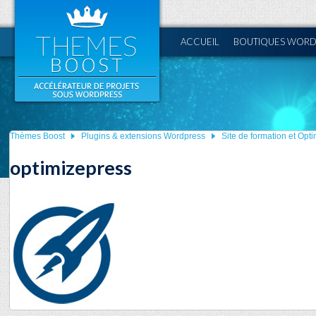
ACCUEIL
BOUTIQUES WORD
Thèmes Boost
Plugins & extensions Wordpress
Site de formation et Opt
optimizepress