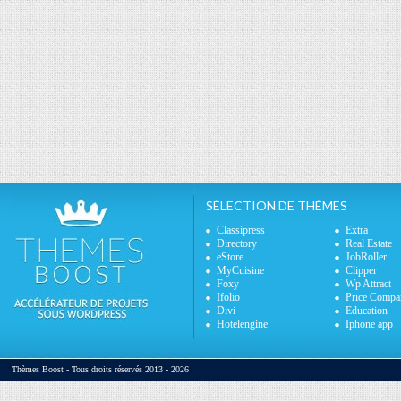
SÉLECTION DE THÈMES
Classipress
Extra
Directory
Real Estate
eStore
JobRoller
MyCuisine
Clipper
Foxy
Wp Attract
Ifolio
Price Compa
Divi
Education
Hotelengine
Iphone app
Thèmes Boost - Tous droits réservés 2013 - 2026