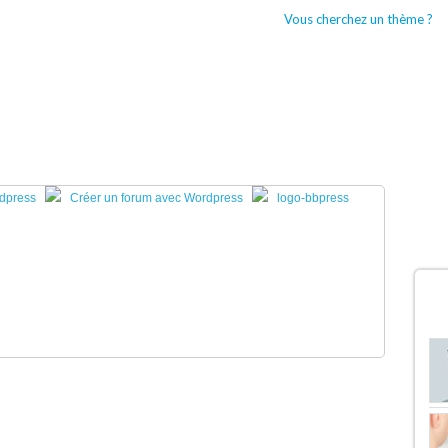
Vous cherchez un thème ?
CCUEIL
BOUTIQUES WORDPRESS
TYPES DE THÈMES WORDPRESS
rdpress
Créer un forum avec Wordpress
logo-bbpress
D