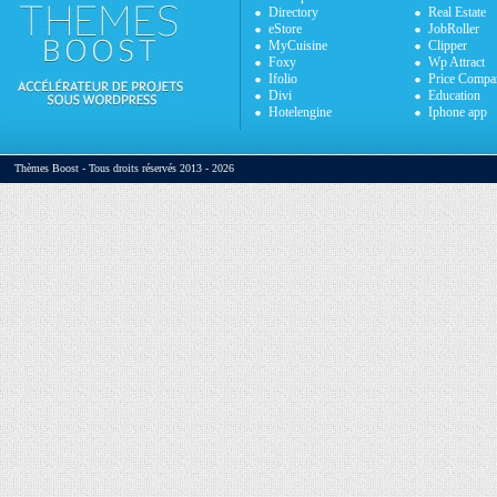
Directory
Real Estate
eStore
JobRoller
MyCuisine
Clipper
Foxy
Wp Attract
Ifolio
Price Compa
Divi
Education
Hotelengine
Iphone app
Thèmes Boost - Tous droits réservés 2013 - 2026