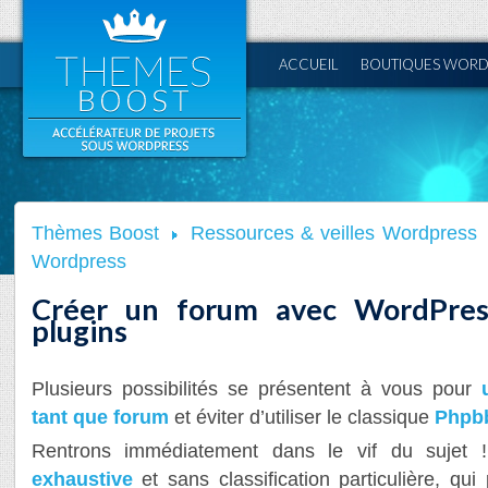
ACCUEIL
BOUTIQUES WORD
Thèmes Boost
Ressources & veilles Wordpress
Wordpress
Créer un forum avec WordPres
plugins
Plusieurs possibilités se présentent à vous pour
tant que forum
et éviter d’utiliser le classique
Phpb
Rentrons immédiatement dans le vif du sujet 
exhaustive
et sans classification particulière, qui