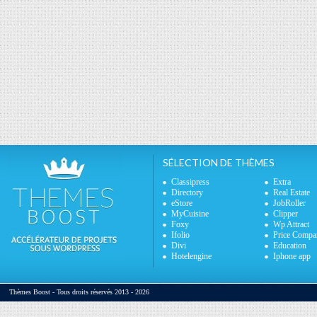
SÉLECTION DE THÈMES
Classipress
Extra
Directory
Real Estate
eStore
JobRoller
MyCuisine
Clipper
Foxy
Wp Attract
Ifolio
Price Compa
Divi
Education
Hotelengine
Iphone app
Thèmes Boost - Tous droits réservés 2013 - 2026