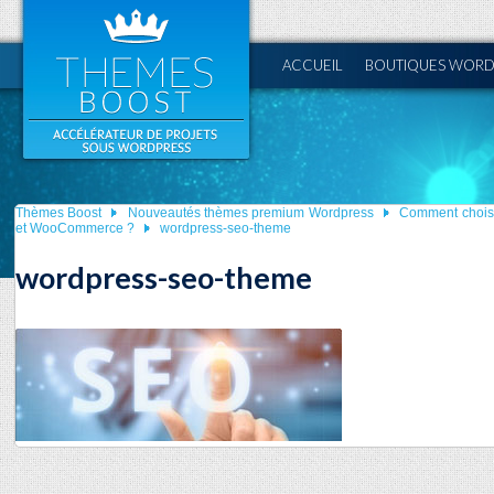
ACCUEIL
BOUTIQUES WORD
Thèmes Boost
Nouveautés thèmes premium Wordpress
Comment choisi
et WooCommerce ?
wordpress-seo-theme
wordpress-seo-theme