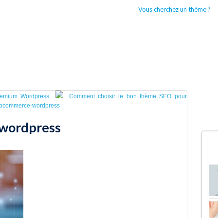
Vous cherchez un thème ?
CCUEIL
BOUTIQUES WORDPRESS
TYPES DE THÈMES WORDPRESS
remium Wordpress
Comment choisir le bon thème SEO pour
ocommerce-wordpress
wordpress
D