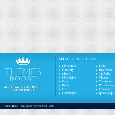
SÉLECTION DE THÈMES
Classipress
Extra
Directory
Real Estate
eStore
JobRoller
MyCuisine
Clipper
Foxy
Wp Attract
Ifolio
Price Compa
Divi
Education
Hotelengine
Iphone app
Thèmes Boost - Tous droits réservés 2013 - 2026