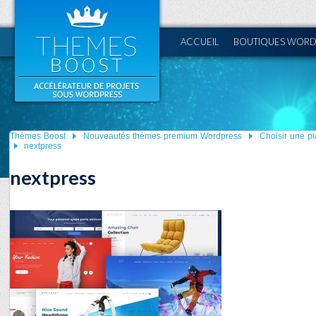
ACCUEIL
BOUTIQUES WORD
Thèmes Boost
Nouveautés thèmes premium Wordpress
Choisir une p
nextpress
nextpress