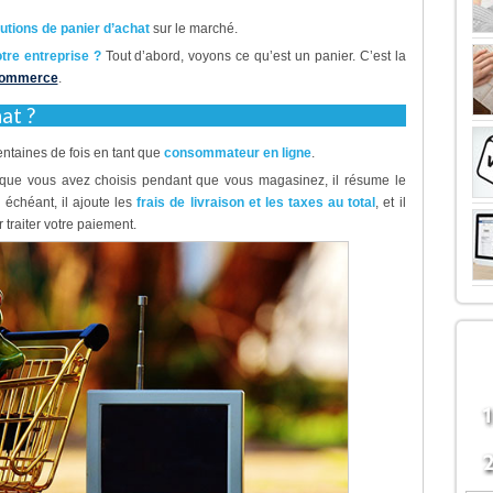
utions de panier d’achat
sur le marché.
tre entreprise ?
Tout d’abord, voyons ce qu’est un panier. C’est la
Commerce
.
at ?
entaines de fois en tant que
consommateur en ligne
.
its que vous avez choisis pendant que vous magasinez, il résume le
 échéant, il ajoute les
frais de livraison et les taxes au total
, et il
traiter votre paiement.
LE
B