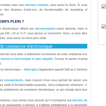
onviviales avec une
interface intuitive
, vous aurez le choix. Si vous
 des dizaines d’add-ons, de fonctionnalités de marketing et
oix.
EMPS PLEIN ?
e électronique offrent une
documentation
assez décente, mais si
t 24h / 24 et 7j /7, vous devrez le rechercher. Donc, si vous êtes
même, vous aurez un choix plus vaste.
 de commerce électronique
ent dû vous aider à déterminer les besoins de votre entreprise et à
 commerce électronique la plus adaptée
. Trouver le panier d’achat
t.
rce électronique –
hébergées
(également appelé Soft as a Service)
urs
inconvénients
, mais chacun d’eux vous permet de lancer une
 des outils et fonctionnalités proposés. Vous comprenez sûrement – il
e de plateformes de commerce électronique, ce qui compte dans leur
hoisissez, vous devez vous assurer qu’il correspond aux
besoins de
ns du paragraphe ci-dessus. Il s’intègre parfaitement à la passerelle