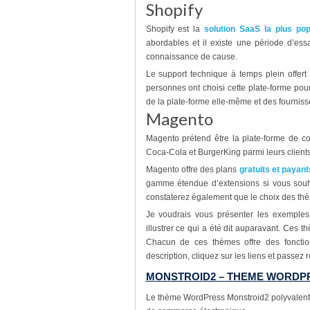
Shopify
Shopify est la
solution SaaS la plus po
abordables et il existe une période d’ess
connaissance de cause.
Le support technique à temps plein offert
personnes ont choisi cette plate-forme pou
de la plate-forme elle-même et des fournisse
Magento
Magento prétend être la plate-forme de c
Coca-Cola et BurgerKing parmi leurs clients
Magento offre des plans
gratuits et payant
gamme étendue d’extensions si vous souha
constaterez également que le choix des th
Je voudrais vous présenter les exemple
illustrer ce qui a été dit auparavant. Ces 
Chacun de ces thèmes offre des fonction
description, cliquez sur les liens et passez
MONSTROID2 – THEME WORDP
Le thème WordPress Monstroid2 polyvalent inc