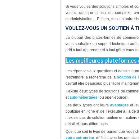
Si vous voulez des solutions simples et c
voulez quelque chose de complexe avec
d’administration… Et bien, c’est un autre ch
VOULEZ-VOUS UN SOUTIEN À T
La plupart des plates-formes de commerc
vous souhaitez un support technique adéqua
prêt à tout apprendre et à tout gérer vous-
Les meilleures plateformes
Les réponses aux questions ci-dessus aurai
restreindre la recherche de la
solution de
devrait être beaucoup plus facile maintenan
Il existe deux types de solutions de comme
et
auto-hébergées
(ou open-source).
Les deux types ont leurs
avantages
et le
boutique en ligne et de l’exécuter à l’aide
n’existe pas de solution unifiée en matièr
détail et leurs différences.
Quel que soit le type de panier que vous c
votre entreprise
, définis avec les questio