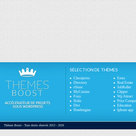
SÉLECTION DE THÈMES
Classipress
Extra
Directory
Real Estate
eStore
JobRoller
MyCuisine
Clipper
Foxy
Wp Attract
Ifolio
Price Compa
Divi
Education
Hotelengine
Iphone app
Thèmes Boost - Tous droits réservés 2013 - 2026