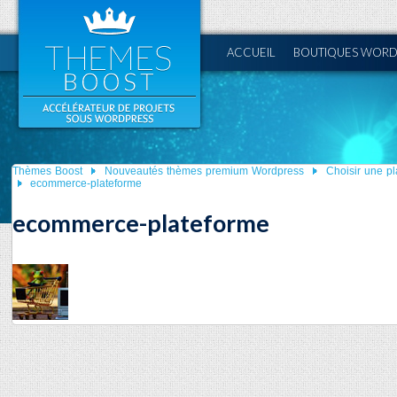
ACCUEIL
BOUTIQUES WORD
Thèmes Boost
Nouveautés thèmes premium Wordpress
Choisir une p
ecommerce-plateforme
ecommerce-plateforme