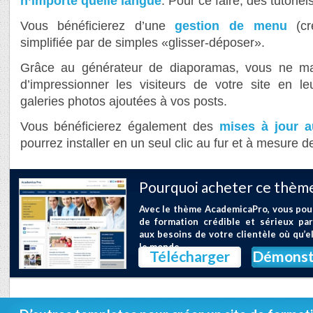
n’importe quelle langue
. Pour ce faire, des tutoriel
Vous bénéficierez d’une
gestion de menu
(cré
simplifiée par de simples «glisser-déposer».
Grâce au générateur de diaporamas, vous ne m
d’impressionner les visiteurs de votre site en l
galeries photos ajoutées à vos posts.
Vous bénéficierez également des
mises à jour a
pourrez installer en un seul clic au fur et à mesure de
Pourquoi acheter ce thème
Avec le thème AcademicaPro, vous pour
de formation crédible et sérieux pa
aux besoins de votre clientèle où qu’e
le monde
Télécharger
Démonst