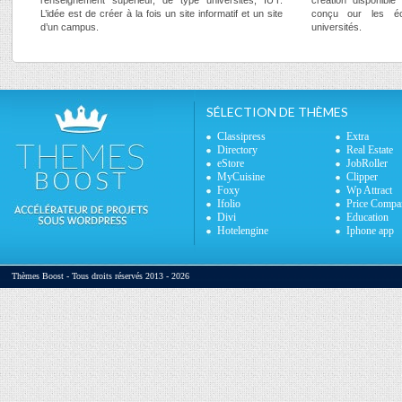
L’idée est de créer à la fois un site informatif et un site
conçu our les éc
d’un campus.
universités.
SÉLECTION DE THÈMES
Classipress
Extra
Directory
Real Estate
eStore
JobRoller
MyCuisine
Clipper
Foxy
Wp Attract
Ifolio
Price Compa
Divi
Education
Hotelengine
Iphone app
Thèmes Boost - Tous droits réservés 2013 - 2026