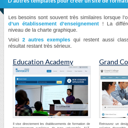
D’autres templates pour créer un site de format
Les besoins sont souvent très similaires lorsque l’
d’un établissement d’enseignement
! La différ
niveau de la charte graphique.
Voici
2 autres exemples
qui restent aussi clas
résultat restant très sérieux.
Education Academy
Grand Co
Il vise directement les établissements de formation de
Retrouvez un desig
l’enseignement supérieur, de type universités, IUT.
création disponible