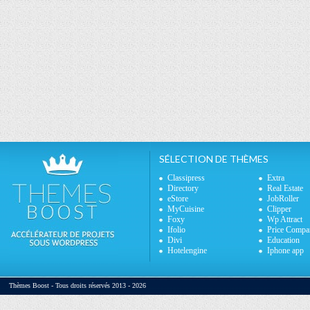
SÉLECTION DE THÈMES
Classipress
Extra
Directory
Real Estate
eStore
JobRoller
MyCuisine
Clipper
Foxy
Wp Attract
Ifolio
Price Compa
Divi
Education
Hotelengine
Iphone app
Thèmes Boost - Tous droits réservés 2013 - 2026