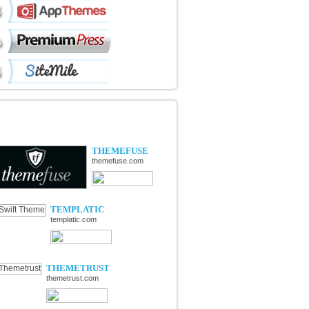
ÉCOUVERTE DE NOUVELLES
OUTIQUES
THEMEFUSE
themefuse.com
TEMPLATIC
templatic.com
THEMETRUST
themetrust.com