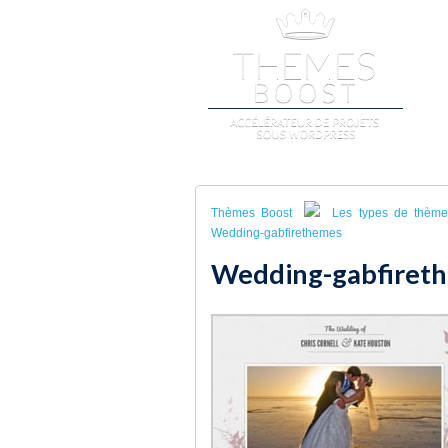
A
Thèmes Boost
Les types de thèm
Wedding-gabfirethemes
Wedding-gabfiret