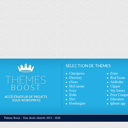
SÉLECTION DE THÈMES
Classipress
Extra
Directory
Real Estate
eStore
JobRoller
MyCuisine
Clipper
Foxy
Wp Attract
Ifolio
Price Compa
Divi
Education
Hotelengine
Iphone app
Thèmes Boost - Tous droits réservés 2013 - 2026