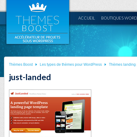
ACCUEIL
BOUTIQUES WORD
Thèmes Boost
Les types de thèmes pour WordPress
Thèmes landing
just-landed