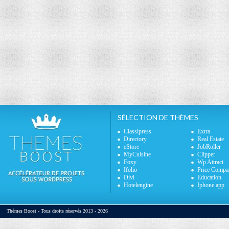
SÉLECTION DE THÈMES
Classipress
Extra
Directory
Real Estate
eStore
JobRoller
MyCuisine
Clipper
Foxy
Wp Attract
Ifolio
Price Compa
Divi
Education
Hotelengine
Iphone app
Thèmes Boost - Tous droits réservés 2013 - 2026