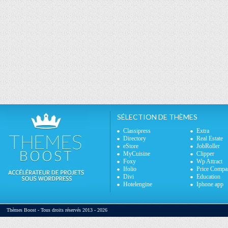
SÉLECTION DE THÈMES
Classipress
Extra
Directory
Real Estate
eStore
JobRoller
MyCuisine
Clipper
Foxy
Wp Attract
Ifolio
Price Compa
Divi
Education
Hotelengine
Iphone app
Thèmes Boost - Tous droits réservés 2013 - 2026