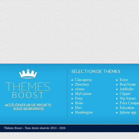
SÉLECTION DE THÈMES
Classipress
Extra
Directory
Real Estate
eStore
JobRoller
MyCuisine
Clipper
Foxy
Wp Attract
Ifolio
Price Compa
Divi
Education
Hotelengine
Iphone app
Thèmes Boost - Tous droits réservés 2013 - 2026