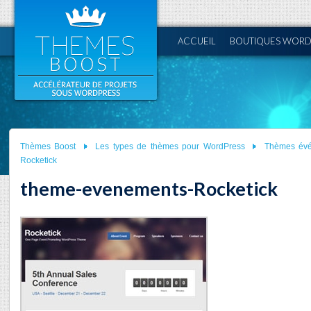
ACCUEIL
BOUTIQUES WORD
Thèmes Boost
Les types de thèmes pour WordPress
Thèmes év
Rocketick
theme-evenements-Rocketick