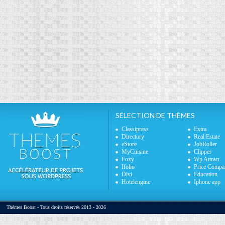
SÉLECTION DE THÈMES
Classipress
Extra
Directory
Real Estate
eStore
JobRoller
MyCuisine
Clipper
Foxy
Wp Attract
Ifolio
Price Compa
Divi
Education
Hotelengine
Iphone app
Thèmes Boost - Tous droits réservés 2013 - 2026