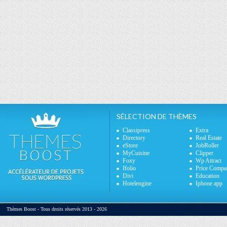
SÉLECTION DE THÈMES
Classipress
Extra
Directory
Real Estate
eStore
JobRoller
MyCuisine
Clipper
Foxy
Wp Attract
Ifolio
Price Compa
Divi
Education
Hotelengine
Iphone app
Thèmes Boost - Tous droits réservés 2013 - 2026