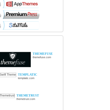
ÉCOUVERTE DE NOUVELLES
OUTIQUES
THEMEFUSE
themefuse.com
TEMPLATIC
templatic.com
THEMETRUST
themetrust.com