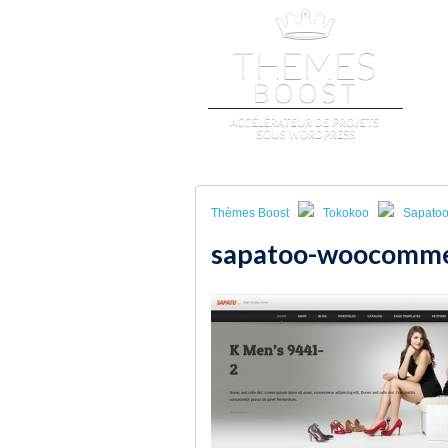
A
Thèmes Boost
Tokokoo
Sapato
sapatoo-woocomm