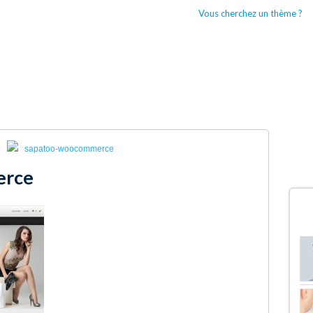
Vous cherchez un thème ?
CCUEIL
BOUTIQUES WORDPRESS
TYPES DE THÈMES WORDPRESS
o
sapatoo-woocommerce
erce
D