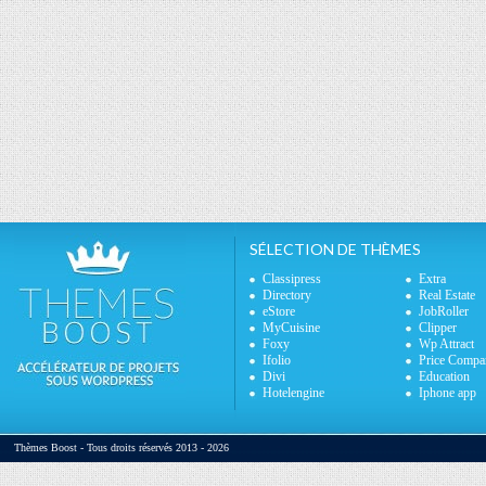
SÉLECTION DE THÈMES
Classipress
Extra
Directory
Real Estate
eStore
JobRoller
MyCuisine
Clipper
Foxy
Wp Attract
Ifolio
Price Compa
Divi
Education
Hotelengine
Iphone app
Thèmes Boost - Tous droits réservés 2013 - 2026