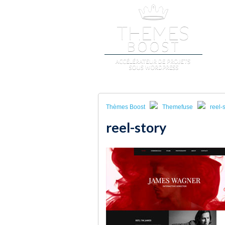
A
Thèmes Boost
Themefuse
reel-
reel-story