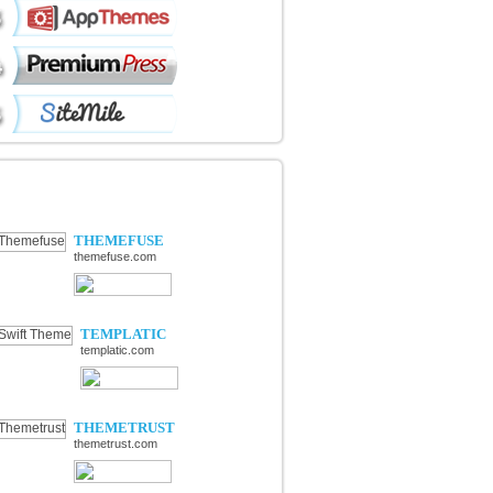
ÉCOUVERTE DE NOUVELLES
OUTIQUES
THEMEFUSE
themefuse.com
TEMPLATIC
templatic.com
THEMETRUST
themetrust.com