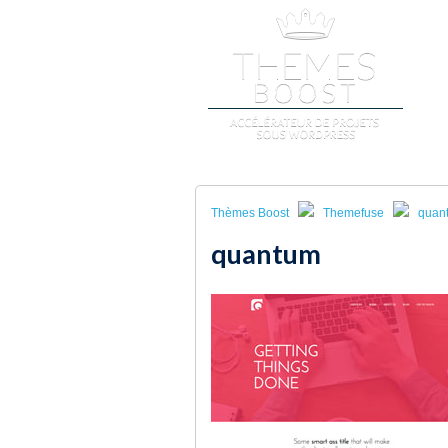
A
Thèmes Boost
Themefuse
quan
quantum