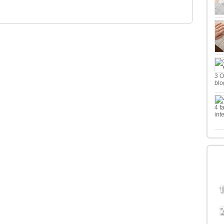
3 O
blo
4 f
int
LE
B