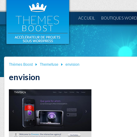
ACCUEIL
BOUTIQUES WORD
Thèmes Boost
Themefuse
envision
envision