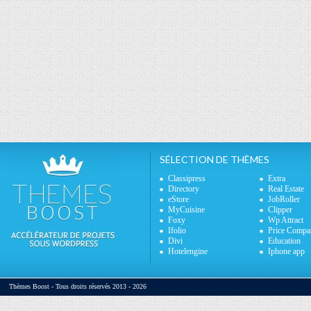
SÉLECTION DE THÈMES
Classipress
Extra
Directory
Real Estate
eStore
JobRoller
MyCuisine
Clipper
Foxy
Wp Attract
Ifolio
Price Compa
Divi
Education
Hotelengine
Iphone app
Thèmes Boost - Tous droits réservés 2013 - 2026