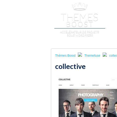
A
Thèmes Boost
Themefuse
colle
collective