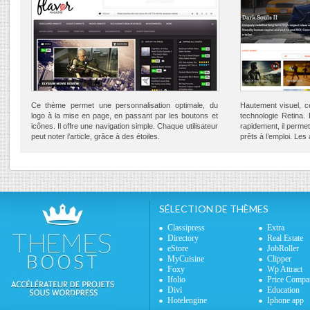
Ce thème permet une personnalisation optimale, du
Hautement visuel, c
logo à la mise en page, en passant par les boutons et
technologie Retina.
icônes. Il offre une navigation simple. Chaque utilisateur
rapidement, il perm
peut noter l’article, grâce à des étoiles.
prêts à l’emploi. Les
SÉLECTION DE THÈMES
Classipress
Extra
Directory
Real Estate
eStore
JobRoller
MyCuisine
Clipper
Foxy
Wp Attract
Ifolio
Price Compa
Divi
Education
Hotelengine
Iphone app