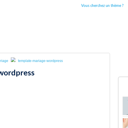
Vous cherchez un thème ?
CCUEIL
BOUTIQUES WORDPRESS
TYPES DE THÈMES WORDPRESS
riage
template-mariage-wordpress
wordpress
D