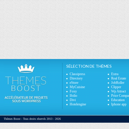
SÉLECTION DE THÈMES
Classipress
Extra
Directory
Real Estate
eStore
JobRoller
MyCuisine
Clipper
Foxy
Wp Attract
Ifolio
Price Compa
Divi
Education
Hotelengine
Iphone app
Thèmes Boost - Tous droits réservés 2013 - 2026