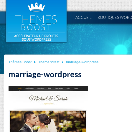
ACCUEIL
BOUTIQUES WORD
Thèmes Boost
Theme forest
marriage-wordpress
marriage-wordpress