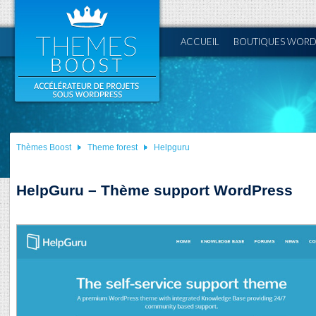
ACCUEIL
BOUTIQUES WORD
Thèmes Boost
Theme forest
Helpguru
HelpGuru – Thème support WordPress