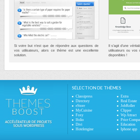
Si votre but n’est que de répondre aux questions de
Il s’agit d’une vérit
vos utilisateurs, alors ce thème est une excellente
utilisateurs ou vos
solution.
disponibles !
SÉLECTION DE THÈMES
Classipress
Extra
Directory
Real Estate
eStore
JobRoller
MyCuisine
Clipper
Foxy
Wp Attract
Ifolio
Price Compa
Divi
Education
Hotelengine
Iphone app