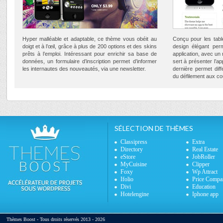
Hyper malléable et adaptable, ce thème vous obéit au
Conçu pour les tabl
doigt et à l’œil, grâce à plus de 200 options et des skins
design élégant per
prêts à l’emploi. Intéressant pour enrichir sa base de
application, avec un
données, un formulaire d’inscription permet d’informer
sert à présenter l’ap
les internautes des nouveautés, via une newsletter.
dernière permet diff
du défilement aux co
SÉLECTION DE THÈMES
Classipress
Extra
Directory
Real Estate
eStore
JobRoller
MyCuisine
Clipper
Foxy
Wp Attract
Ifolio
Price Compa
Divi
Education
Hotelengine
Iphone app
Thèmes Boost - Tous droits réservés 2013 - 2026